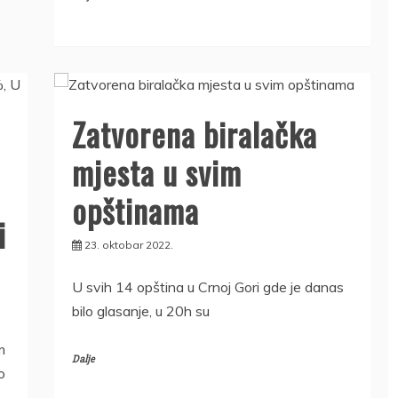
Zatvorena biralačka
mjesta u svim
opštinama
i
23. oktobar 2022.
U svih 14 opština u Crnoj Gori gde je danas
bilo glasanje, u 20h su
m
Dalje
o