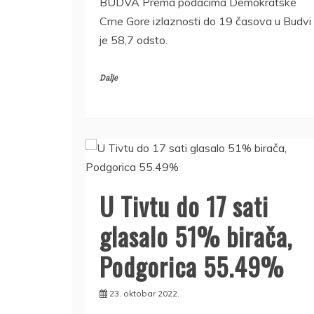
BUDVA Prema podacima Demokratske
Crne Gore izlaznosti do 19 časova u Budvi
je 58,7 odsto.
Dalje
U Tivtu do 17 sati
glasalo 51% birača,
Podgorica 55.49%
23. oktobar 2022.