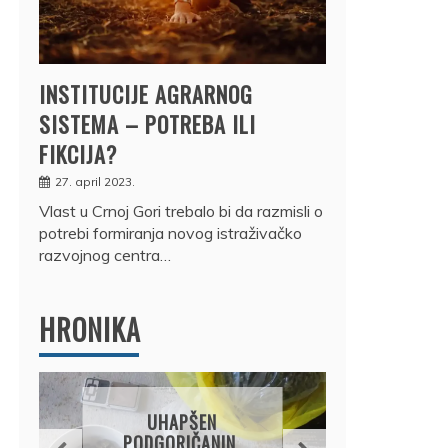
INSTITUCIJE AGRARNOG
SISTEMA – POTREBA ILI
FIKCIJA?
27. april 2023.
Vlast u Crnoj Gori trebalo bi da razmisli o
potrebi formiranja novog istraživačko
razvojnog centra…
HRONIKA
DRŽ
UHAPŠEN
OSUM
PODGORIČANIN,
JE P