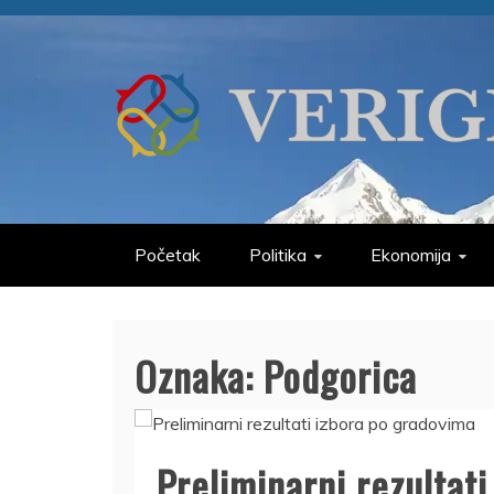
Skip
to
content
VERIGE
ODABRANO
Početak
Politika
Ekonomija
Oznaka:
Podgorica
Preliminarni rezultati