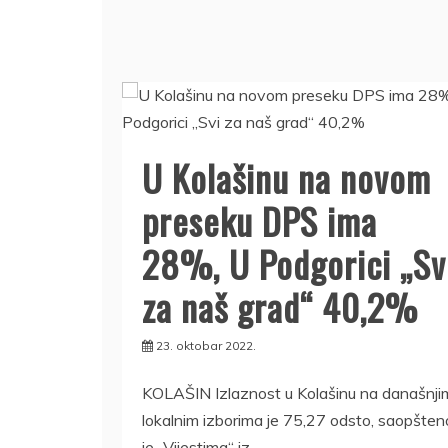
U Kolašinu na novom
preseku DPS ima
28%, U Podgorici „Sv
za naš grad“ 40,2%
23. oktobar 2022.
KOLAŠIN Izlaznost u Kolašinu na današnji
lokalnim izborima je 75,27 odsto, saopšten
je „Vijestima“ iz