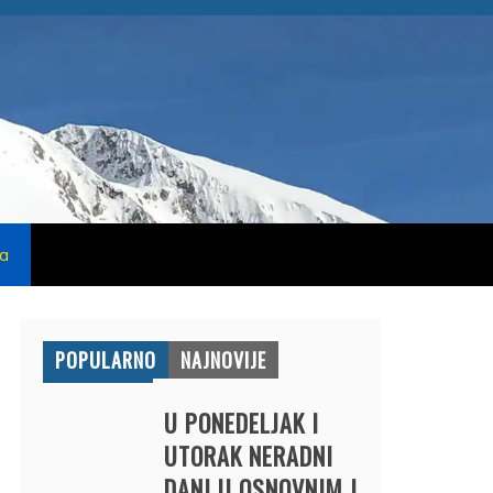
na
POPULARNO
NAJNOVIJE
U PONEDELJAK I
UTORAK NERADNI
DANI U OSNOVNIM I