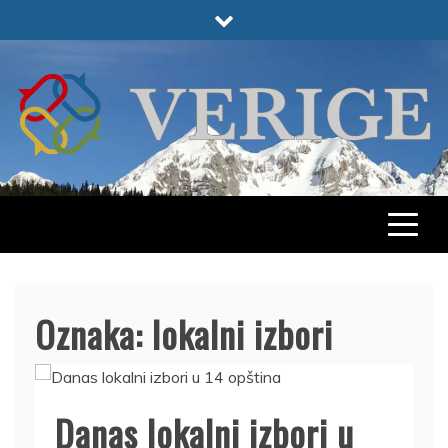
Skip
to
content
VERIGE
ODABRANO
Oznaka:
lokalni izbori
Danas lokalni izbori u