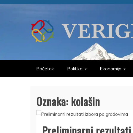
Skip
to
content
VERIGE
ODABRANO
Početak
Politika
Ekonomija
Oznaka:
kolašin
Preliminarni rezultati