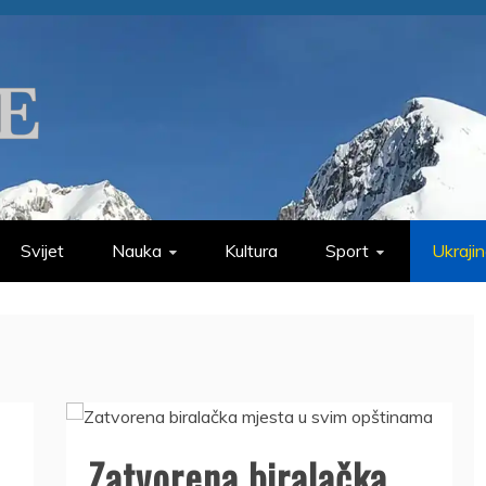
Svijet
Nauka
Kultura
Sport
Ukraji
Zatvorena biralačka