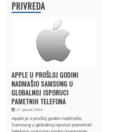
PRIVREDA
APPLE U PROŠLOJ GODINI
NADMAŠIO SAMSUNG U
GLOBALNOJ ISPORUCI
PAMETNIH TELEFONA
17. januar 2024.
Apple je u prošloj godini nadmašio
Samsung u globalnoj isporuci pametnih
telefona, pokazuju podaci kompanije…