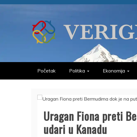
Skip
to
content
VERIGE
ODABRANO
Početak
Politika
Ekonomija
Uragan Fiona preti B
udari u Kanadu