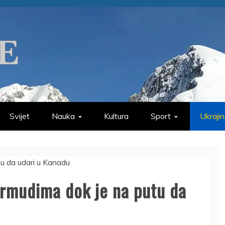
Svijet
Nauka
Kultura
Sport
Ukraji
ermudima dok je na putu da