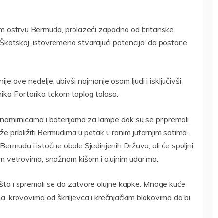
om ostrvu Bermuda, prolazeći zapadno od britanske
 Škotskoj, istovremeno stvarajući potencijal da postane
ije ove nedelje, ubivši najmanje osam ljudi i isključivši
nika Portorika tokom toplog talasa.
e namirnicama i baterijama za lampe dok su se pripremali
iže približiti Bermudima u petak u ranim jutarnjim satima.
Bermuda i istočne obale Sjedinjenih Država, ali će spoljni
žnim vetrovima, snažnom kišom i olujnim udarima.
vorišta i spremali se da zatvore olujne kapke. Mnoge kuće
, krovovima od škriljevca i krečnjačkim blokovima da bi