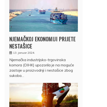
NJEMAČKOJ EKONOMIJI PRIJETE
NESTAŠICE
13. januar 2024.
Njemačka industrijsko-trgovinska
komora (DIHK) upozorila je na moguće
zastoje u proizvodnji i nestašice zbog
sukoba…