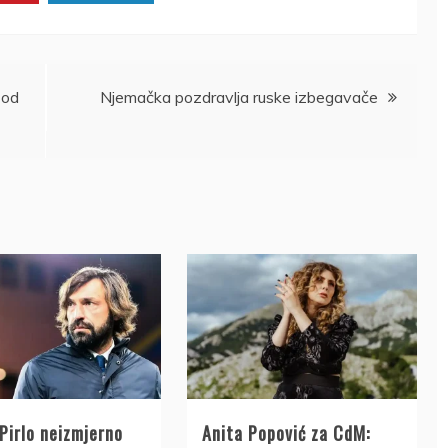
 od
Njemačka pozdravlja ruske izbegavače
Pirlo neizmjerno
Anita Popović za CdM: