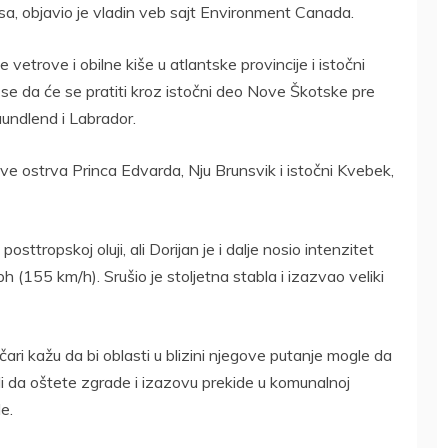
a, objavio je vladin veb sajt Environment Canada.
vetrove i obilne kiše u atlantske provincije i istočni
se da će se pratiti kroz istočni deo Nove Škotske pre
aundlend i Labrador.
ove ostrva Princa Edvarda, Nju Brunsvik i istočni Kvebek,
osttropskoj oluji, ali Dorijan je i dalje nosio intenzitet
 (155 km/h). Srušio je stoljetna stabla i izazvao veliki
čari kažu da bi oblasti u blizini njegove putanje mogle da
li da oštete zgrade i izazovu prekide u komunalnoj
le.