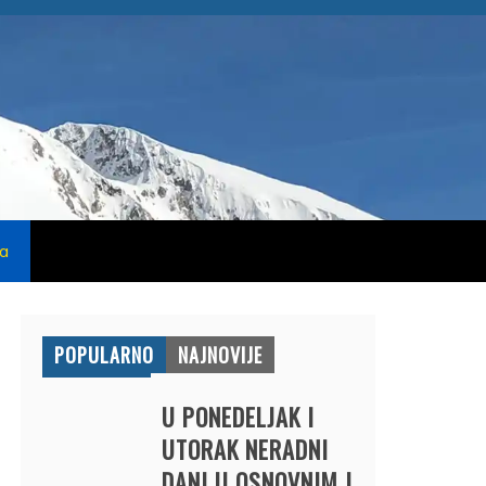
na
POPULARNO
NAJNOVIJE
U PONEDELJAK I
UTORAK NERADNI
DANI U OSNOVNIM I