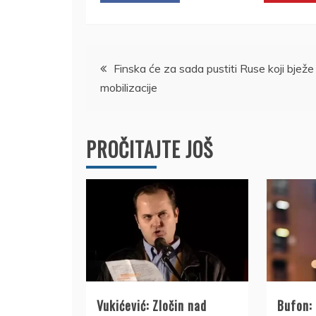
Kretanje
Finska će za sada pustiti Ruse koji bježe
mobilizacije
članka
PROČITAJTE JOŠ
Vukićević: Zločin nad
Bufon: 