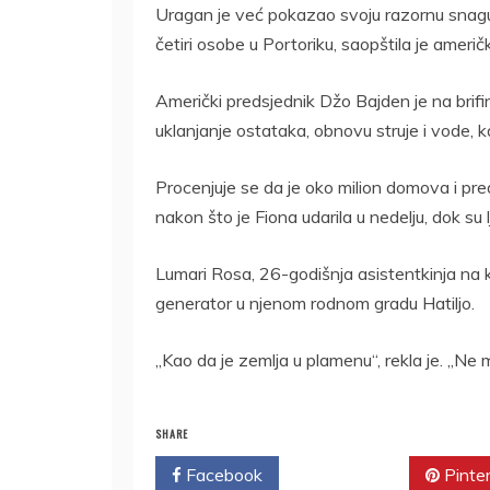
Uragan je već pokazao svoju razornu snagu 
četiri osobe u Portoriku, saopštila je ameri
Američki predsjednik Džo Bajden je na brifi
uklanjanje ostataka, obnovu struje i vode, k
Procenjuje se da je oko milion domova i pre
nakon što je Fiona udarila u nedelju, dok su lj
Lumari Rosa, 26-godišnja asistentkinja na kl
generator u njenom rodnom gradu Hatiljo.
„Kao da je zemlja u plamenu“, rekla je. „Ne 
SHARE
Facebook
Twitter
Pinte