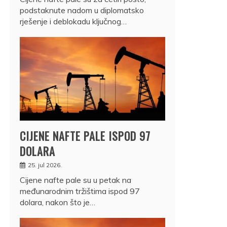
podstaknute nadom u diplomatsko
rješenje i deblokadu ključnog…
CIJENE NAFTE PALE ISPOD 97
DOLARA
25. jul 2026.
Cijene nafte pale su u petak na
međunarodnim tržištima ispod 97
dolara, nakon što je…