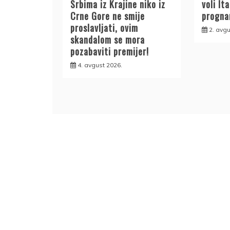
Srbima iz Krajine niko iz
voli Ita
Crne Gore ne smije
prognan
proslavljati, ovim
2. avgu
skandalom se mora
pozabaviti premijer!
4. avgust 2026.