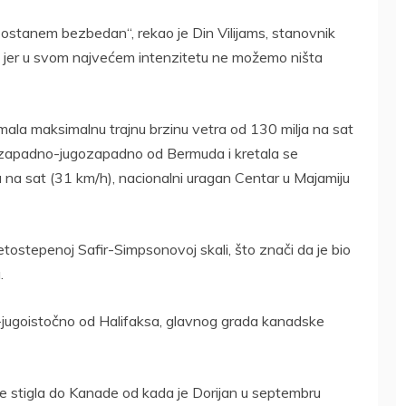
stanem bezbedan“, rekao je Din Vilijams, stanovnik
č jer u svom najvećem intenzitetu ne možemo ništa
la maksimalnu trajnu brzinu vetra od 130 milja na sat
m) zapadno-jugozapadno od Bermuda i kretala se
na sat (31 km/h), nacionalni uragan Centar u Majamiju
etostepenoj Safir-Simpsonovoj skali, što znači da je bio
.
o-jugoistočno od Halifaksa, glavnog grada kanadske
 je stigla do Kanade od kada je Dorijan u septembru