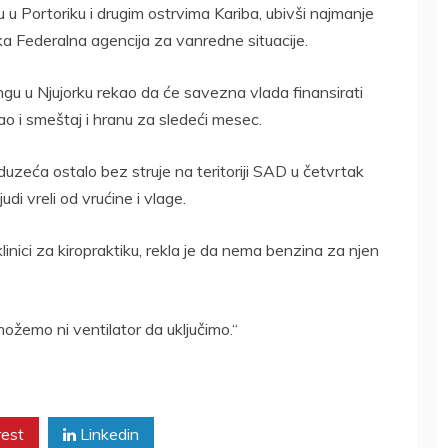
u Portoriku i drugim ostrvima Kariba, ubivši najmanje
čka Federalna agencija za vanredne situacije.
ngu u Njujorku rekao da će savezna vlada finansirati
ao i smeštaj i hranu za sledeći mesec.
duzeća ostalo bez struje na teritoriji SAD u četvrtak
udi vreli od vrućine i vlage.
inici za kiropraktiku, rekla je da nema benzina za njen
možemo ni ventilator da uključimo.“
rest
Linkedin