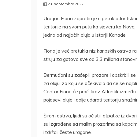
23. septembar 2022.
Uragan Fiona zapretio je u petak atlantsk
teritorije na svom putu ka sjeveru ka Novoj
jedna od najjačih oluja u istoriji Kanade.
Fiona je već pretukla niz karipskih ostrva ran
struju za gotovo sve od 3,3 miliona stanov
Bermuđani su začepili prozore i opskrbili s
za oluju, za koju se očekivalo da će se najbl
Centar Fione će proći kroz Atlantik između 
pojasevi oluje i dalje udarati teritoriju sna
Širom ostrva, ljudi su očistili otpatke iz d
su izgrađene sa malim prozorima sa kapcima
izdržali česte uragane.