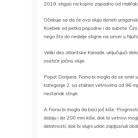
2019. stigao na kopno zapadno od Halifaks
Očekuje se da će ova oluja doneti uraganske 
Kvebek od petka popodne i do subote. Čini 
nego što do nedelje stigne na sever u Njuf
Veliki deo atlantske Kanade, uključujući del
osetiće jačinu oluje.
Poput Dorijana, Fiona bi mogla da se smiri u p
kategorije 2, sa stalnim vetrovima od 96 mph
nestanak struje.
A Fiona bi mogla da baci još kiše. Prognosti
dobiju i do 200 mm kiše, dok bi vetrovi mog
delatnosti, dok bi olujni udari zapljusnuli oba