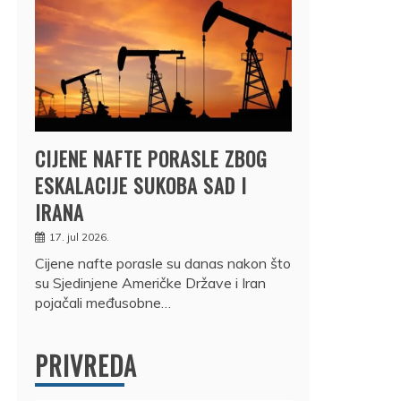
CIJENE NAFTE PORASLE ZBOG
ESKALACIJE SUKOBA SAD I
IRANA
17. jul 2026.
Cijene nafte porasle su danas nakon što
su Sjedinjene Američke Države i Iran
pojačali međusobne…
PRIVREDA