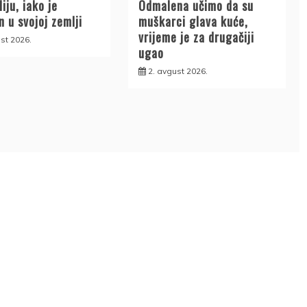
liju, iako je
Odmalena učimo da su
 u svojoj zemlji
muškarci glava kuće,
vrijeme je za drugačiji
st 2026.
ugao
2. avgust 2026.