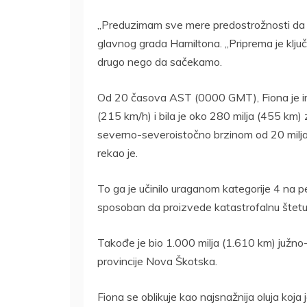
„Preduzimam sve mere predostrožnosti da o
glavnog grada Hamiltona. „Priprema je klju
drugo nego da sačekamo.
Od 20 časova AST (0000 GMT), Fiona je ima
(215 km/h) i bila je oko 280 milja (455 k
severno-severoistočno brzinom od 20 milja 
rekao je.
To ga je učinilo uraganom kategorije 4 na p
sposoban da proizvede katastrofalnu štetu
Takođe je bio 1.000 milja (1.610 km) južn
provincije Nova Škotska.
Fiona se oblikuje kao najsnažnija oluja koja