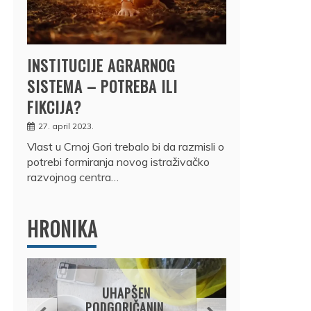
INSTITUCIJE AGRARNOG
SISTEMA – POTREBA ILI
FIKCIJA?
27. april 2023.
Vlast u Crnoj Gori trebalo bi da razmisli o
potrebi formiranja novog istraživačko
razvojnog centra…
HRONIKA
DRŽ
UHAPŠEN
OSUM
PODGORIČANIN,
JE P