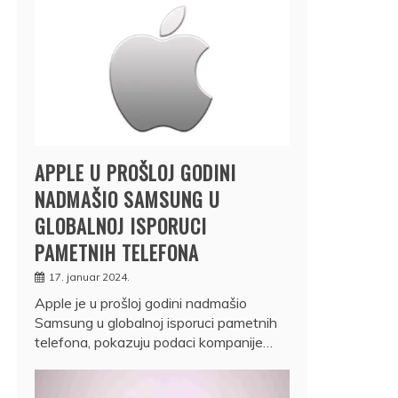
APPLE U PROŠLOJ GODINI
NADMAŠIO SAMSUNG U
GLOBALNOJ ISPORUCI
PAMETNIH TELEFONA
17. januar 2024.
Apple je u prošloj godini nadmašio
Samsung u globalnoj isporuci pametnih
telefona, pokazuju podaci kompanije…