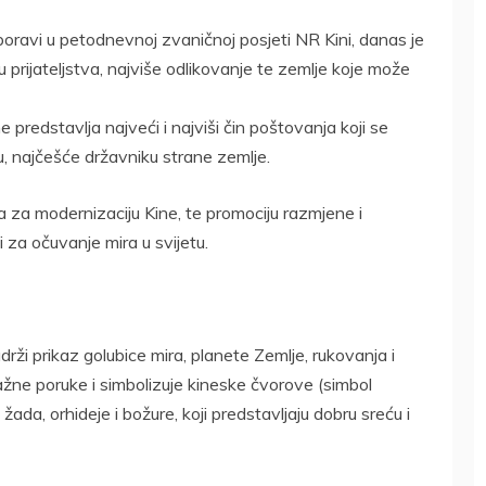
 boravi u petodnevnoj zvaničnoj posjeti NR Kini, danas je
u prijateljstva, najviše odlikovanje te zemlje koje može
 predstavlja najveći i najviši čin poštovanja koji se
, najčešće državniku strane zemlje.
 za modernizaciju Kine, te promociju razmjene i
i za očuvanje mira u svijetu.
adrži prikaz golubice mira, planete Zemlje, rukovanja i
ažne poruke i simbolizuje kineske čvorove (simbol
 žada, orhideje i božure, koji predstavljaju dobru sreću i