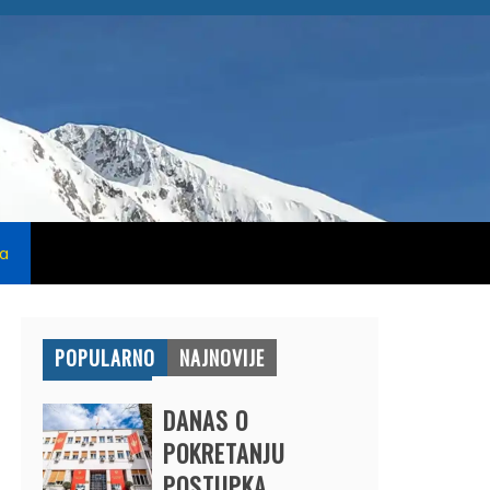
na
POPULARNO
NAJNOVIJE
DANAS O
POKRETANJU
POSTUPKA