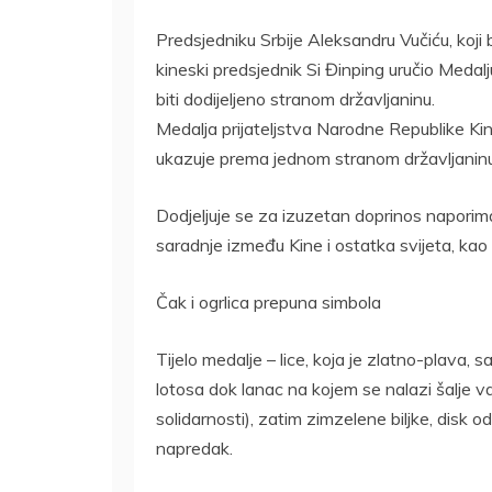
Predsjedniku Srbije Aleksandru Vučiću, koji
kineski predsjednik Si Đinping uručio Medalj
biti dodijeljeno stranom državljaninu.
Medalja prijateljstva Narodne Republike Kine
ukazuje prema jednom stranom državljaninu
Dodjeljuje se za izuzetan doprinos naporima
saradnje između Kine i ostatka svijeta, kao 
Čak i ogrlica prepuna simbola
Tijelo medalje – lice, koja je zlatno-plava, s
lotosa dok lanac na kojem se nalazi šalje v
solidarnosti), zatim zimzelene biljke, disk od
napredak.