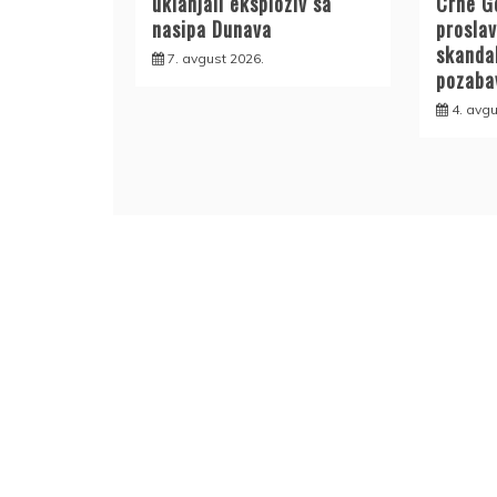
uklanjali eksploziv sa
Crne G
nasipa Dunava
proslav
skanda
7. avgust 2026.
pozabav
4. avgu