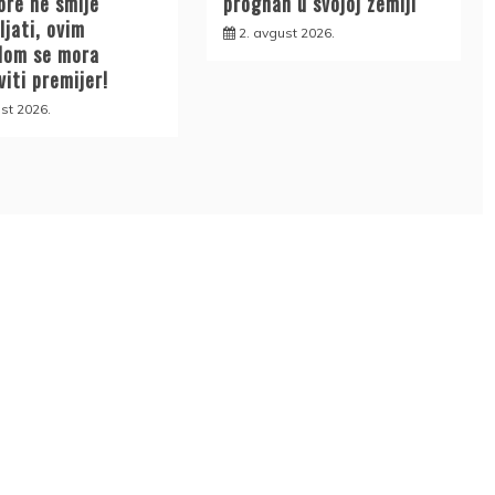
ore ne smije
prognan u svojoj zemlji
ljati, ovim
2. avgust 2026.
lom se mora
iti premijer!
st 2026.