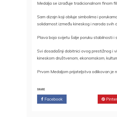
Medalja se izrađuje tradicionalnom finom fi
Sam dizajn koji obiluje simbolima i porukama 
solidarnost između kineskog i naroda svih d
Plava boja svijetu šalje poruku stabilnosti i 
Svi dosadašnji dobitnici ovog prestižnog i v
kineskom društvenom, ekonomskom, kultur
Prvom Medaljom prijateljstva odlikovan je ru
SHARE
Facebook
Twitter
Pinte