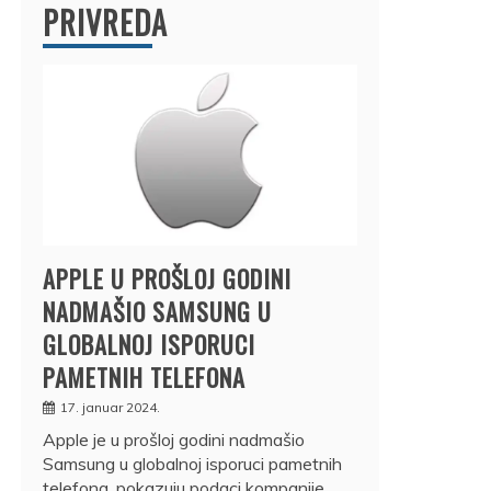
PRIVREDA
APPLE U PROŠLOJ GODINI
NADMAŠIO SAMSUNG U
GLOBALNOJ ISPORUCI
PAMETNIH TELEFONA
17. januar 2024.
Apple je u prošloj godini nadmašio
Samsung u globalnoj isporuci pametnih
telefona, pokazuju podaci kompanije…