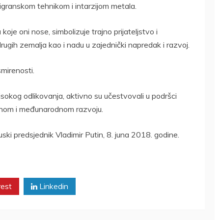
ligranskom tehnikom i intarzijom metala.
koje oni nose, simbolizuje trajno prijateljstvo i
rugih zemalja kao i nadu u zajednički napredak i razvoj.
smirenosti.
isokog odlikovanja, aktivno su učestvovali u podršci
nom i međunarodnom razvoju.
ski predsjednik Vladimir Putin, 8. juna 2018. godine.
rest
Linkedin