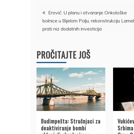
Kretanje
Erović: U planu i otvaranje Onkološke
bolnice u Bijelom Polju, rekonstrukciju Lame
članka
prati niz dodatnih investicija
PROČITAJTE JOŠ
Budimpešta: Stručnjaci za
Vukićev
deaktiviranje bombi
Srbima 