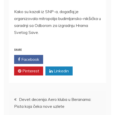
Kako su kazali iz SNP-a, događaj je
organizovala mitropolija budimljansko-nikšićka u
saradnji sa Odborom za izgradnju Hrama
Svetog Save.
SHARE
Facebook
Twitter
Pinterest
Linkedin
Kretanje
Devet decenija Aero kluba u Beranama:
Pista koja čeka nove uzlete
članka