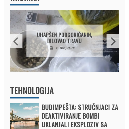
DRŽAVLJANIN RUSIJE
OSUMNJIČEN DA JE
PRODAO TUĐI BMW,
DRŽAVU NAPUSTIO
BRODOM
12. februar 2025.
TEHNOLOGIJA
BUDIMPEŠTA: STRUČNJACI ZA
DEAKTIVIRANJE BOMBI
UKLANJALI EKSPLOZIV SA