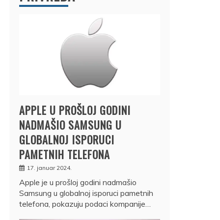
APPLE U PROŠLOJ GODINI
NADMAŠIO SAMSUNG U
GLOBALNOJ ISPORUCI
PAMETNIH TELEFONA
17. januar 2024.
Apple je u prošloj godini nadmašio
Samsung u globalnoj isporuci pametnih
telefona, pokazuju podaci kompanije…