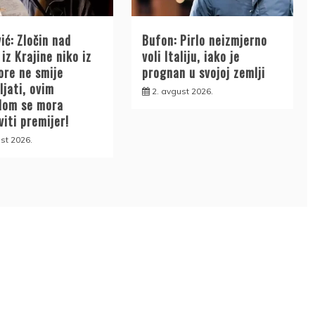
ić: Zločin nad
Bufon: Pirlo neizmjerno
iz Krajine niko iz
voli Italiju, iako je
ore ne smije
prognan u svojoj zemlji
ljati, ovim
2. avgust 2026.
lom se mora
iti premijer!
st 2026.