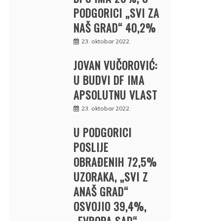
PODGORICI „SVI ZA
NAŠ GRAD“ 40,2%
23. oktobar 2022.
JOVAN VUČOROVIĆ:
U BUDVI DF IMA
APSOLUTNU VLAST
23. oktobar 2022.
U PODGORICI
POSLIJE
OBRAĐENIH 72,5%
UZORAKA, „SVI Z
ANAŠ GRAD“
OSVOJIO 39,4%,
„EVROPA SAD“