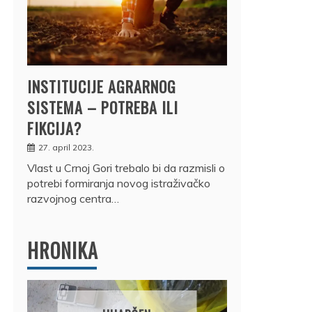
INSTITUCIJE AGRARNOG
SISTEMA – POTREBA ILI
FIKCIJA?
27. april 2023.
Vlast u Crnoj Gori trebalo bi da razmisli o
potrebi formiranja novog istraživačko
razvojnog centra…
HRONIKA
DRŽ