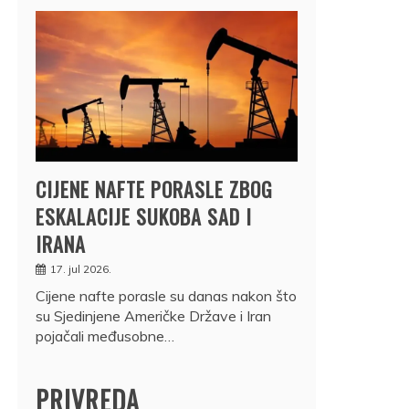
CIJENE NAFTE PORASLE ZBOG
ESKALACIJE SUKOBA SAD I
IRANA
17. jul 2026.
Cijene nafte porasle su danas nakon što
su Sjedinjene Američke Države i Iran
pojačali međusobne…
PRIVREDA