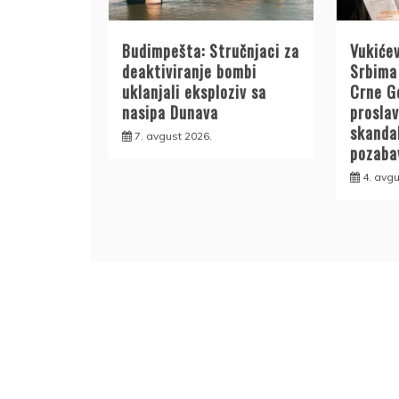
Budimpešta: Stručnjaci za
Vukićev
deaktiviranje bombi
Srbima 
uklanjali eksploziv sa
Crne G
nasipa Dunava
proslav
skanda
7. avgust 2026.
pozabav
4. avgu