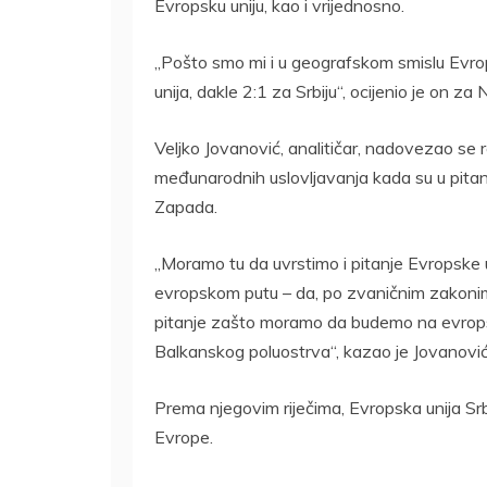
Evropsku uniju, kao i vrijednosno.
„Pošto smo mi i u geografskom smislu Evro
unija, dakle 2:1 za Srbiju“, ocijenio je on z
Veljko Jovanović, analitičar, nadovezao se 
međunarodnih uslovljavanja kada su u pitan
Zapada.
„Moramo tu da uvrstimo i pitanje Evropske u
evropskom putu – da, po zvaničnim zakonim
pitanje zašto moramo da budemo na evrops
Balkanskog poluostrva“, kazao je Jovanović
Prema njegovim riječima, Evropska unija Srbi
Evrope.