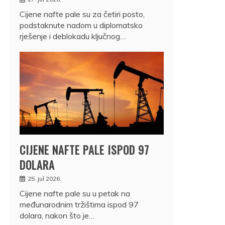
Cijene nafte pale su za četiri posto,
podstaknute nadom u diplomatsko
rješenje i deblokadu ključnog…
CIJENE NAFTE PALE ISPOD 97
DOLARA
25. jul 2026.
Cijene nafte pale su u petak na
međunarodnim tržištima ispod 97
dolara, nakon što je…