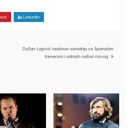
rest
Linkedin
Dušan Lajović raskinuo saradnju sa španskim
trenerom i odmah našao novog