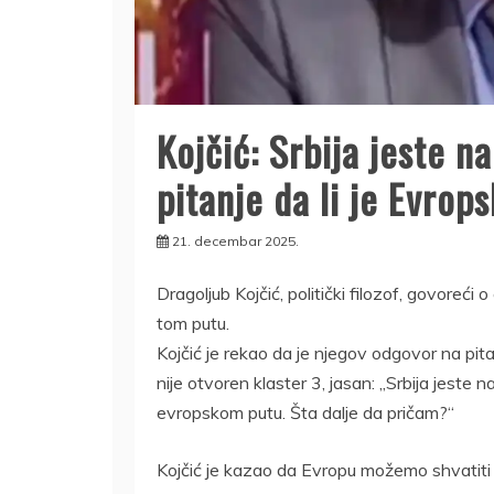
Kojčić: Srbija jeste n
pitanje da li je Evro
21. decembar 2025.
Dragoljub Kojčić, politički filozof, govoreć
tom putu.
Kojčić je rekao da je njegov odgovor na pita
nije otvoren klaster 3, jasan: „Srbija jeste n
evropskom putu. Šta dalje da pričam?“
Kojčić je kazao da Evropu možemo shvatiti t