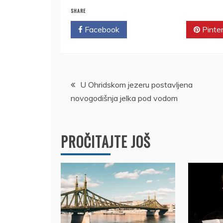
SHARE
Facebook
Twitter
Pinte
Kretanje
U Ohridskom jezeru postavljena
novogodišnja jelka pod vodom
članka
PROČITAJTE JOŠ