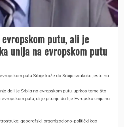
a evropskom putu, ali je
pska unija na evropskom putu
i o evropskom putu Srbije kaže da Srbija svakako jeste na
nje da li je Srbija na evropskom putu, uprkos tome što
a evropskom putu, ali je pitanje da li je Evropska unija na
rostruko: geografski, organizaciono-politički kao