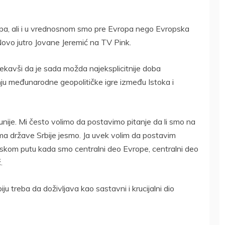
pa, ali i u vrednosnom smo pre Evropa nego Evropska
a Novo jutro Jovane Jeremić na TV Pink.
rekavši da je sada možda najeksplicitnije doba
ju međunarodne geopolitičke igre između Istoka i
nije. Mi često volimo da postavimo pitanje da li smo na
a države Srbije jesmo. Ja uvek volim da postavim
kom putu kada smo centralni deo Evrope, centralni deo
.
ju treba da doživljava kao sastavni i krucijalni dio