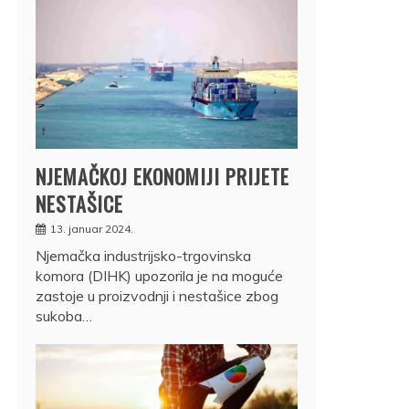
NJEMAČKOJ EKONOMIJI PRIJETE
NESTAŠICE
13. januar 2024.
Njemačka industrijsko-trgovinska
komora (DIHK) upozorila je na moguće
zastoje u proizvodnji i nestašice zbog
sukoba…