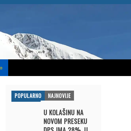
na
POPULARNO
NAJNOVIJE
U KOLAŠINU NA
NOVOM PRESEKU
DPS IMA 28%, U