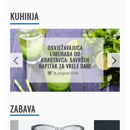
KUHINJA
KROMPIRUŠA IZLIVAČA:
JEDNOSTAVNA PITA BEZ
KORA, HRSKAVA I
UKUSNA
8. avgust 2026.
ZABAVA