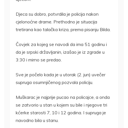
Djeca su dobro, potvrdila je policija nakon
cjelonoćne drame. Prethodno je situacija
tretirana kao talačka kriza, prema pisanju Bilda.
Čovjek za kojeg se navodi da ima 51 godinu i
da je srpski državljanin, izašao je iz zgrade u
3:30 i mirno se predao.
Sve je počelo kada je u utorak (2. jun) uvečer
supruga osumnjičenog pozvala policiju.
Muškarac je najprije pucao na policajce, a onda
se zatvorio u stan u kojem su bile i njegove tri
kćerke starosti 7, 10 i 12 godina. I supruga je
navodno bila u stanu.