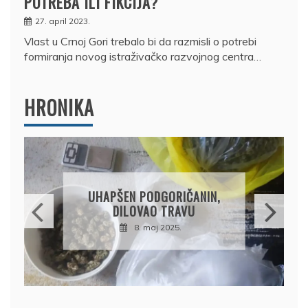
POTREBA ILI FIKCIJA?
27. april 2023.
Vlast u Crnoj Gori trebalo bi da razmisli o potrebi
formiranja novog istraživačko razvojnog centra…
HRONIKA
DRŽAVLJANIN RUSIJE
OSUMNJIČEN DA JE
PRODAO TUĐI BMW,
DRŽAVU NAPUSTIO
BRODOM
12. februar 2025.