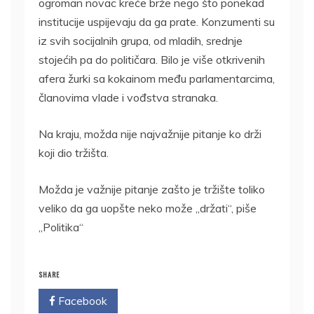
ogroman novac kreće brže nego što ponekad
institucije uspijevaju da ga prate. Konzumenti su
iz svih socijalnih grupa, od mladih, srednje
stojećih pa do političara. Bilo je više otkrivenih
afera žurki sa kokainom među parlamentarcima,
članovima vlade i vođstva stranaka.
Na kraju, možda nije najvažnije pitanje ko drži
koji dio tržišta.
Možda je važnije pitanje zašto je tržište toliko
veliko da ga uopšte neko može „držati“, piše
„Politika“
SHARE
Facebook
Twitter