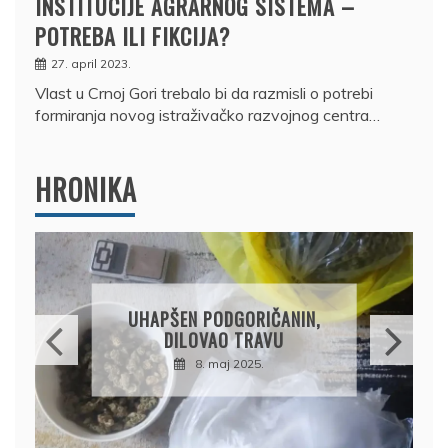
INSTITUCIJE AGRARNOG SISTEMA –
POTREBA ILI FIKCIJA?
27. april 2023.
Vlast u Crnoj Gori trebalo bi da razmisli o potrebi
formiranja novog istraživačko razvojnog centra…
HRONIKA
DRŽAVLJANIN RUSIJE
OSUMNJIČEN DA JE
PRODAO TUĐI BMW,
DRŽAVU NAPUSTIO
BRODOM
12. februar 2025.