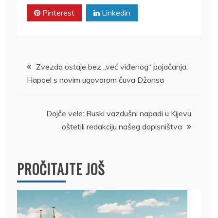
Pinterest
Linkedin
Kretanje
Zvezda ostaje bez „već viđenog“ pojačanja:
Hapoel s novim ugovorom čuva Džonsa
članka
Dojče vele: Ruski vazdušni napadi u Kijevu
oštetili redakciju našeg dopisništva
PROČITAJTE JOŠ