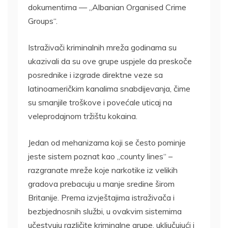
dokumentima — „Albanian Organised Crime
Groups“.
Istraživači kriminalnih mreža godinama su
ukazivali da su ove grupe uspjele da preskoče
posrednike i izgrade direktne veze sa
latinoameričkim kanalima snabdijevanja, čime
su smanjile troškove i povećale uticaj na
veleprodajnom tržištu kokaina.
Jedan od mehanizama koji se često pominje
jeste sistem poznat kao „county lines“ –
razgranate mreže koje narkotike iz velikih
gradova prebacuju u manje sredine širom
Britanije. Prema izvještajima istraživača i
bezbjednosnih službi, u ovakvim sistemima
učestvuju različite kriminalne grupe, uključujući i