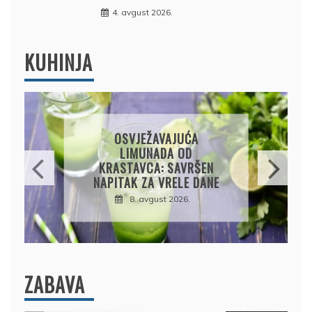
4. avgust 2026.
KUHINJA
KROMPIRUŠA IZLIVAČA:
JEDNOSTAVNA PITA BEZ
KORA, HRSKAVA I
UKUSNA
8. avgust 2026.
ZABAVA