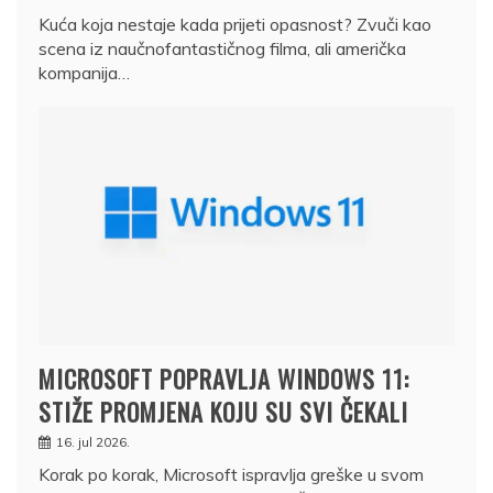
Kuća koja nestaje kada prijeti opasnost? Zvuči kao
scena iz naučnofantastičnog filma, ali američka
kompanija…
MICROSOFT POPRAVLJA WINDOWS 11:
STIŽE PROMJENA KOJU SU SVI ČEKALI
16. jul 2026.
Korak po korak, Microsoft ispravlja greške u svom