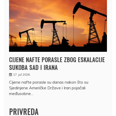
CIJENE NAFTE PORASLE ZBOG ESKALACIJE
SUKOBA SAD I IRANA
17. jul 2026.
Cijene nafte porasle su danas nakon što su
Sjedinjene Američke Države i Iran pojačali
međusobne…
PRIVREDA