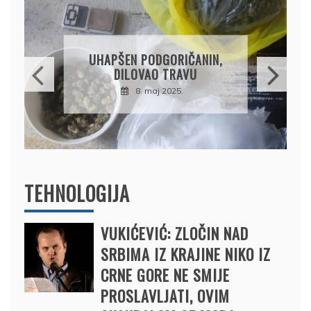
DRŽAVLJANIN RUSIJE
OSUMNJIČEN DA JE
PRODAO TUĐI BMW,
DRŽAVU NAPUSTIO
BRODOM
12. februar 2025.
TEHNOLOGIJA
VUKIĆEVIĆ: ZLOČIN NAD
SRBIMA IZ KRAJINE NIKO IZ
CRNE GORE NE SMIJE
PROSLAVLJATI, OVIM