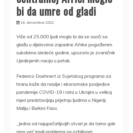
bi da umre od gladi
16. decembar 2022.
Više od 25.000 ljudi moglo bi da se suoči sa
glađu u dijelovima zapadne Afrike pogođenim
sukobima sledeće godine, upozorio je zvaničnik
Ujedinjenih nacija u petak.
Federico Doehnert iz Svjetskog programa za
hranu kaže da nasilje i ekonomske posljedice
pandemije COVID-19 i rata u Ukrajini u velikoj
mjeri predstavljaju prijetnju ljudima u Nigeriji,
Maliju i Burkini Faso.
„Jedna od najupečatljivijih stvari je da tamo gde
smo već imali problema sa ozbiljnom