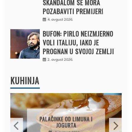
SKANDALOM SE MORA
POZABAVITI PREMIJER!
4. avgust 2026.
BUFON: PIRLO NEIZMJERNO
VOLI ITALIJU, IAKO JE
PROGNAN U SVOJOJ ZEMLJI
2. avgust 2026.
KUHINJA
BRZI KOLAČ BEZ PEČENJA:
PIŠKOTE, MALINE I
ČOKOLADA U SAVRŠENOJ
KOMBINACIJI