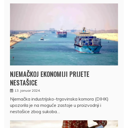
NJEMAČKOJ EKONOMIJI PRIJETE
NESTAŠICE
13. januar 2024.
Njemačka industrijsko-trgovinska komora (DIHK)
upozorila je na moguće zastoje u proizvodnji i
nestašice zbog sukoba…