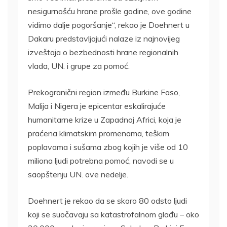
nesigurnošću hrane prošle godine, ove godine
vidimo dalje pogoršanje“, rekao je Doehnert u
Dakaru predstavljajući nalaze iz najnovijeg
izveštaja o bezbednosti hrane regionalnih
vlada, UN. i grupe za pomoć.
Prekogranični region između Burkine Faso,
Malija i Nigera je epicentar eskalirajuće
humanitarne krize u Zapadnoj Africi, koja je
praćena klimatskim promenama, teškim
poplavama i sušama zbog kojih je više od 10
miliona ljudi potrebna pomoć, navodi se u
saopštenju UN. ove nedelje.
Doehnert je rekao da se skoro 80 ​​odsto ljudi
koji se suočavaju sa katastrofalnom glađu – oko