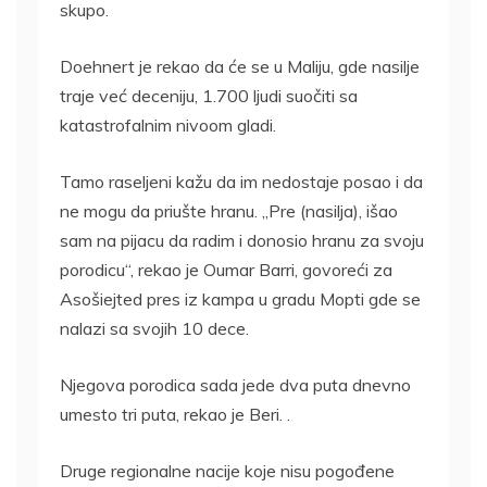
skupo.
Doehnert je rekao da će se u Maliju, gde nasilje
traje već deceniju, 1.700 ljudi suočiti sa
katastrofalnim nivoom gladi.
Tamo raseljeni kažu da im nedostaje posao i da
ne mogu da priušte hranu. „Pre (nasilja), išao
sam na pijacu da radim i donosio hranu za svoju
porodicu“, rekao je Oumar Barri, govoreći za
Asošiejted pres iz kampa u gradu Mopti gde se
nalazi sa svojih 10 dece.
Njegova porodica sada jede dva puta dnevno
umesto tri puta, rekao je Beri. .
Druge regionalne nacije koje nisu pogođene