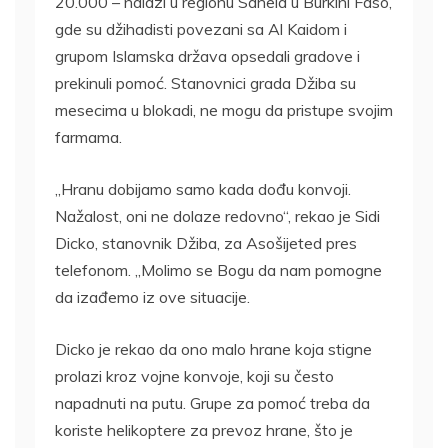
20.000 – nalazi u regionu Sahela u Burkini Faso,
gde su džihadisti povezani sa Al Kaidom i
grupom Islamska država opsedali gradove i
prekinuli pomoć. Stanovnici grada Džiba su
mesecima u blokadi, ne mogu da pristupe svojim
farmama.
„Hranu dobijamo samo kada dođu konvoji.
Nažalost, oni ne dolaze redovno“, rekao je Sidi
Dicko, stanovnik Džiba, za Asošijeted pres
telefonom. „Molimo se Bogu da nam pomogne
da izađemo iz ove situacije.
Dicko je rekao da ono malo hrane koja stigne
prolazi kroz vojne konvoje, koji su često
napadnuti na putu. Grupe za pomoć treba da
koriste helikoptere za prevoz hrane, što je