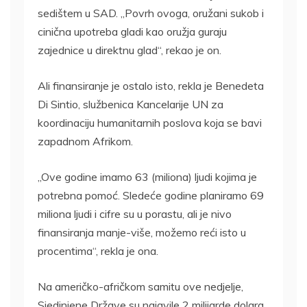
sedištem u SAD. „Povrh ovoga, oružani sukob i
cinična upotreba gladi kao oružja guraju
zajednice u direktnu glad“, rekao je on.
Ali finansiranje je ostalo isto, rekla je Benedeta
Di Sintio, službenica Kancelarije UN za
koordinaciju humanitarnih poslova koja se bavi
zapadnom Afrikom.
„Ove godine imamo 63 (miliona) ljudi kojima je
potrebna pomoć. Sledeće godine planiramo 69 ​​
miliona ljudi i cifre su u porastu, ali je nivo
finansiranja manje-više, možemo reći isto u
procentima“, rekla je ona.
Na američko-afričkom samitu ove nedjelje,
Sjedinjene Države su najavile 2 milijarde dolara