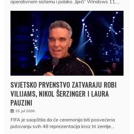
operativnom sistemu i polako „liječi“ Windows 11.…
SVJETSKO PRVENSTVO ZATVARAJU ROBI
VILIJAMS, NIKOL ŠERZINGER I LAURA
PAUZINI
15. jul 2026.
FIFA je saopštila da će ceremonija biti posvećena
putovanju svih 48 reprezentacija kroz tri zemlje…