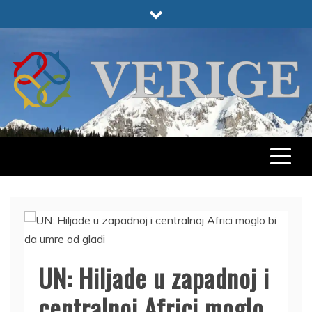
Skip
to
content
VERIGE
ODABRANO
UN: Hiljade u zapadnoj i
centralnoj Africi moglo