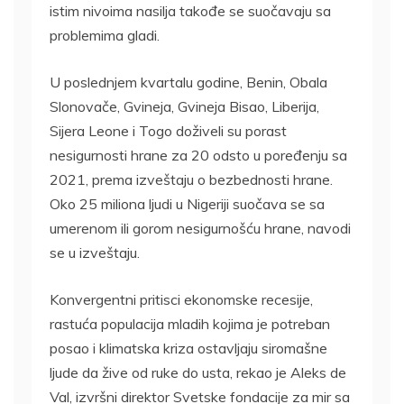
istim nivoima nasilja takođe se suočavaju sa
problemima gladi.
U poslednjem kvartalu godine, Benin, Obala
Slonovače, Gvineja, Gvineja Bisao, Liberija,
Sijera Leone i Togo doživeli su porast
nesigurnosti hrane za 20 odsto u poređenju sa
2021, prema izveštaju o bezbednosti hrane.
Oko 25 miliona ljudi u Nigeriji suočava se sa
umerenom ili gorom nesigurnošću hrane, navodi
se u izveštaju.
Konvergentni pritisci ekonomske recesije,
rastuća populacija mladih kojima je potreban
posao i klimatska kriza ostavljaju siromašne
ljude da žive od ruke do usta, rekao je Aleks de
Val, izvršni direktor Svetske fondacije za mir sa