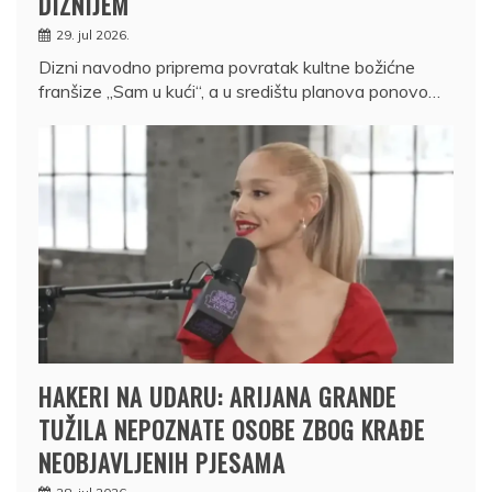
DIZNIJEM
29. jul 2026.
Dizni navodno priprema povratak kultne božićne
franšize „Sam u kući“, a u središtu planova ponovo…
HAKERI NA UDARU: ARIJANA GRANDE
TUŽILA NEPOZNATE OSOBE ZBOG KRAĐE
NEOBJAVLJENIH PJESAMA