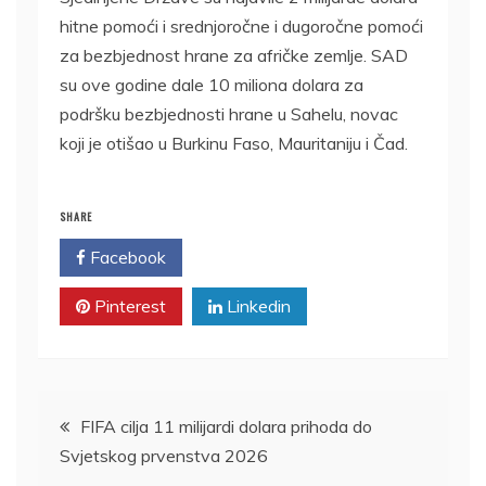
hitne pomoći i srednjoročne i dugoročne pomoći
za bezbjednost hrane za afričke zemlje. SAD
su ove godine dale 10 miliona dolara za
podršku bezbjednosti hrane u Sahelu, novac
koji je otišao u Burkinu Faso, Mauritaniju i Čad.
SHARE
Facebook
Twitter
Pinterest
Linkedin
Kretanje
FIFA cilja 11 milijardi dolara prihoda do
Svjetskog prvenstva 2026
članka