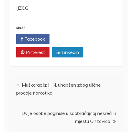
IJZCG
SHARE
Facebook
Twitter
Pinterest
Linkedin
Kretanje
Muškarac iz H.N. uhapšen zbog ulične
prodaje narkotika
članka
Dvije osobe poginule u saobraćajnoj nesreći u
mjestu Onzovica