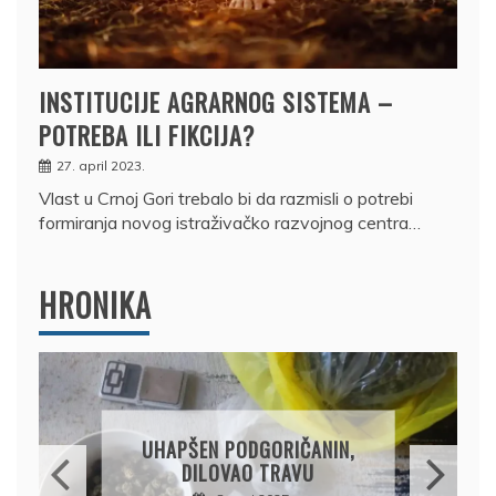
INSTITUCIJE AGRARNOG SISTEMA –
POTREBA ILI FIKCIJA?
27. april 2023.
Vlast u Crnoj Gori trebalo bi da razmisli o potrebi
formiranja novog istraživačko razvojnog centra…
HRONIKA
DRŽAVLJANIN RUSIJE
OSUMNJIČEN DA JE
ANIN,
PRODAO TUĐI BMW,
U
DRŽAVU NAPUSTIO