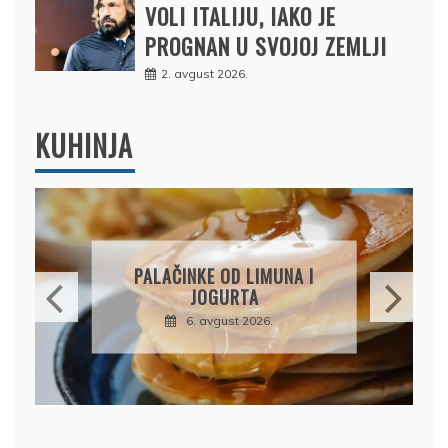
VOLI ITALIJU, IAKO JE
PROGNAN U SVOJOJ ZEMLJI
2. avgust 2026.
KUHINJA
BRZI KOLAČ BEZ PEČENJA:
IMUNA I
PIŠKOTE, MALINE I
A
ČOKOLADA U SAVRŠENOJ
KOMBINACIJI
26.
6. avgust 2026.