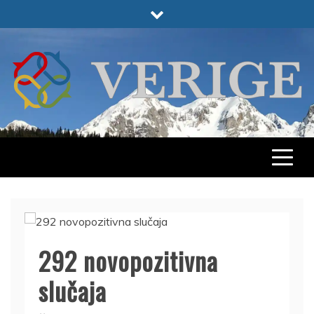
Skip
to
content
VERIGE
ODABRANO
292 novopozitivna
slučaja