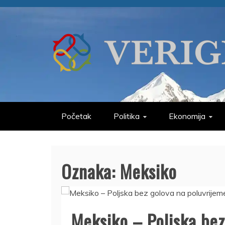
Skip
to
content
VERIGE
ODABRANO
Početak
Politika
Ekonomija
Oznaka:
Meksiko
Meksiko – Poljska bez