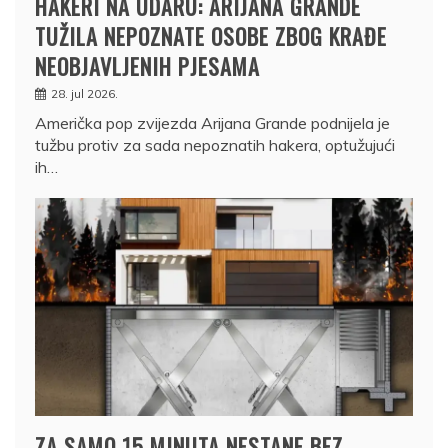
HAKERI NA UDARU: ARIJANA GRANDE
TUŽILA NEPOZNATE OSOBE ZBOG KRAĐE
NEOBJAVLJENIH PJESAMA
28. jul 2026.
Američka pop zvijezda Arijana Grande podnijela je
tužbu protiv za sada nepoznatih hakera, optužujući
ih…
ZA SAMO 15 MINUTA NESTANE BEZ