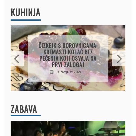
KUHINJA
KOLAČ S LIMUNOM I
SIROM: RECEPT ZA
KREMASTU POSLASTICU
KOJA SE TOPI U USTIMA
9. avgust 2026.
ZABAVA