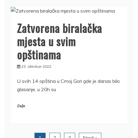
Zatvorena biralačka
mjesta u svim
opštinama
23. oktobar 2022.
U svih 14 opština u Crnoj Gori gde je danas bilo
glasanje, u 20h su
Dalje
1
2
3
Next »