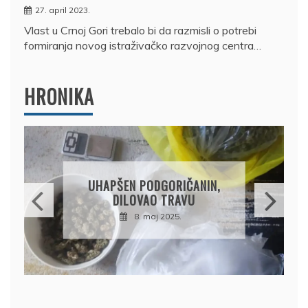
27. april 2023.
Vlast u Crnoj Gori trebalo bi da razmisli o potrebi
formiranja novog istraživačko razvojnog centra…
HRONIKA
DRŽAVLJANIN RUSIJE
OSUMNJIČEN DA JE
PRODAO TUĐI BMW,
DRŽAVU NAPUSTIO
BRODOM
12. februar 2025.