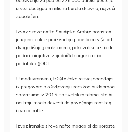
očekivanja za pad od 275.000 barela, pošto je
izvoz dostigao 5 miliona barela dnevno, najveći
zabeležen.
Izvoz sirove nafte Saudijske Arabije porastao
je u junu, dok je proizvodnja porasla na više od
dvogodišnjeg maksimuma, pokazali su u srijedu
podaci Inicijative zajedničkih organizacija
podataka (JODI).
U međuvremenu, tržište čeka razvoj događaja
iz pregovora o oživljavanju iranskog nuklearnog
sporazuma iz 2015. sa svetskim silama, što bi
na kraju moglo dovesti do povećanja iranskog
izvoza nafte.
Izvoz iranske sirove nafte mogao bi da poraste