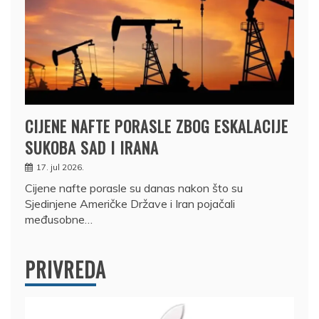
CIJENE NAFTE PORASLE ZBOG ESKALACIJE
SUKOBA SAD I IRANA
17. jul 2026.
Cijene nafte porasle su danas nakon što su
Sjedinjene Američke Države i Iran pojačali
međusobne…
PRIVREDA