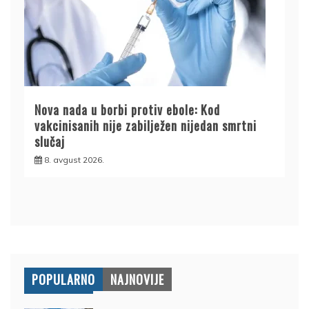
Nova nada u borbi protiv ebole: Kod
vakcinisanih nije zabilježen nijedan smrtni
slučaj
8. avgust 2026.
POPULARNO
NAJNOVIJE