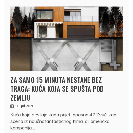
ZA SAMO 15 MINUTA NESTANE BEZ
TRAGA: KUĆA KOJA SE SPUŠTA POD
ZEMLJU
18. jul 2026.
Kuća koja nestaje kada prijeti opasnost? Zvuči kao
scena iz naučnofantastičnog filma, ali američka
kompanija…