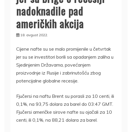
nadoknadile pad
američkih akcija
18. avgust 2022.
Cijene nafte su se malo promijenile u četvrtak
jer su se investitori borili sa opadanjem zaliha u
Sjedinjenim Državama, povećanjem
proizvodnje iz Rusije i zabrinutošću zbog
potencijalne globalne recesije.
Fjučersi na naftu Brent su porasli za 10 centi, ili
0,1%, na 93,75 dolara za barel do 03:47 GMT.
Fjučersi američke sirove nafte su ojačali za 10
centi, ili 0,1%, na 88,21 dolara za barel.