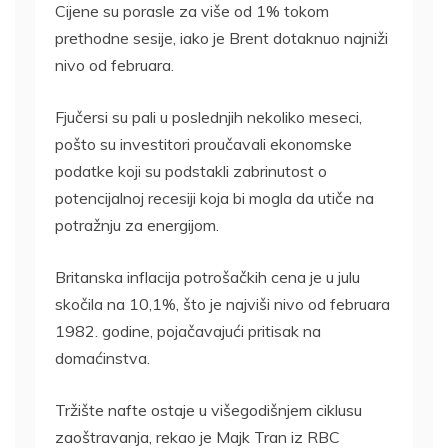
Cijene su porasle za više od 1% tokom
prethodne sesije, iako je Brent dotaknuo najniži
nivo od februara.
Fjučersi su pali u poslednjih nekoliko meseci,
pošto su investitori proučavali ekonomske
podatke koji su podstakli zabrinutost o
potencijalnoj recesiji koja bi mogla da utiče na
potražnju za energijom.
Britanska inflacija potrošačkih cena je u julu
skočila na 10,1%, što je najviši nivo od februara
1982. godine, pojačavajući pritisak na
domaćinstva.
Tržište nafte ostaje u višegodišnjem ciklusu
zaoštravanja, rekao je Majk Tran iz RBC