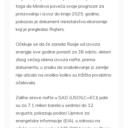
toga da Moskva poveća svoje prognoze za
proizvodnju i izvoz do kraja 2025. godine,
pokazao je dokument ministarstva ekonomije
koji je pregledao Rojters.
Očekuje se da će zarada Rusije od izvoza
energije ove godine porasti za 38 odsto, delom
zbog većeg obima izvoza nafte, prema
dokumentu, u znaku da snabdevanje iz zemlje
nije uticalo na onoliko koliko su tržišta prvobitno
očekivala.
Zalihe sirove nafte u SAD (USOILC=ECI) pale
su za 7,1 milion barela u sedmici do 12.
avgusta, pokazuju podaci Uprave za
energetske informacije (EIA), u odnosu na