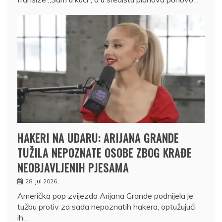
HAKERI NA UDARU: ARIJANA GRANDE
TUŽILA NEPOZNATE OSOBE ZBOG KRAĐE
NEOBJAVLJENIH PJESAMA
28. jul 2026.
Američka pop zvijezda Arijana Grande podnijela je
tužbu protiv za sada nepoznatih hakera, optužujući
ih…