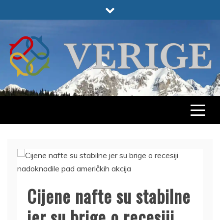
Skip
to
content
VERIGE
ODABRANO
Cijene nafte su stabilne
jer su brige o recesiji