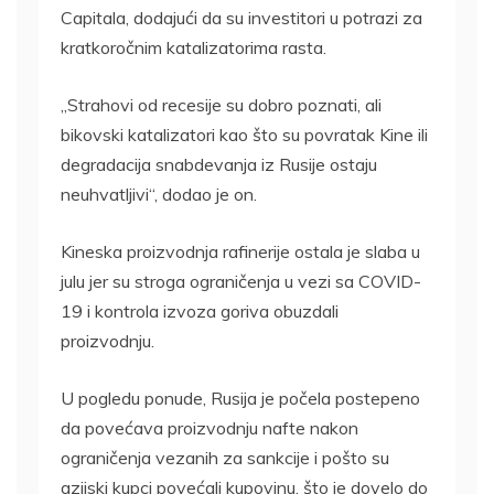
Capitala, dodajući da su investitori u potrazi za
kratkoročnim katalizatorima rasta.
„Strahovi od recesije su dobro poznati, ali
bikovski katalizatori kao što su povratak Kine ili
degradacija snabdevanja iz Rusije ostaju
neuhvatljivi“, dodao je on.
Kineska proizvodnja rafinerije ostala je slaba u
julu jer su stroga ograničenja u vezi sa COVID-
19 i kontrola izvoza goriva obuzdali
proizvodnju.
U pogledu ponude, Rusija je počela postepeno
da povećava proizvodnju nafte nakon
ograničenja vezanih za sankcije i pošto su
azijski kupci povećali kupovinu, što je dovelo do