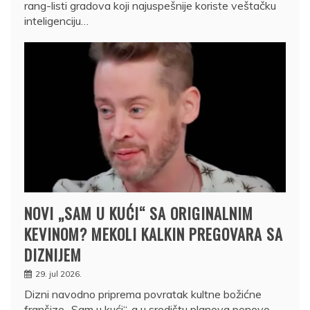
rang-listi gradova koji najuspešnije koriste veštačku
inteligenciju…
NOVI „SAM U KUĆI“ SA ORIGINALNIM
KEVINOM? MEKOLI KALKIN PREGOVARA SA
DIZNIJEM
29. jul 2026.
Dizni navodno priprema povratak kultne božićne
franšize „Sam u kući“, a u središtu planova ponovo…