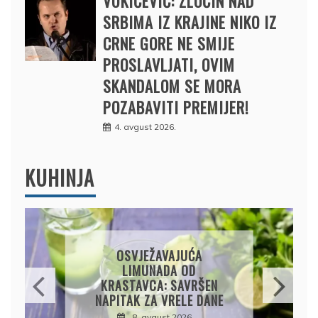
VUKIĆEVIĆ: ZLOČIN NAD
SRBIMA IZ KRAJINE NIKO IZ
CRNE GORE NE SMIJE
PROSLAVLJATI, OVIM
SKANDALOM SE MORA
POZABAVITI PREMIJER!
4. avgust 2026.
KUHINJA
KROMPIRUŠA IZLIVAČA:
JEDNOSTAVNA PITA BEZ
KORA, HRSKAVA I
UKUSNA
8. avgust 2026.