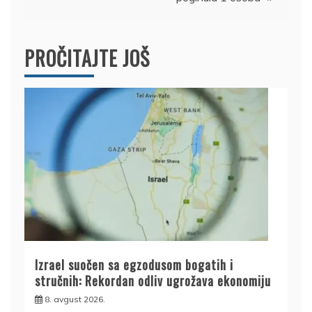
PROČITAJTE JOŠ
Izrael suočen sa egzodusom bogatih i
stručnih: Rekordan odliv ugrožava ekonomiju
8. avgust 2026.