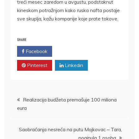
treći mesec zaredom u avgustu, podstaknut
kineskom potražnjom kako ruska nafta postaje
sve skuplja, kažu kompanije koje prate tokove.
SHARE
Facebook
Twitter
Pinterest
Linkedin
Kretanje
Realizacija budžeta premašuje 100 miliona
eura
članka
Saobraćanja nesreća na putu Mojkovac – Tara,
poginula 1 osoba