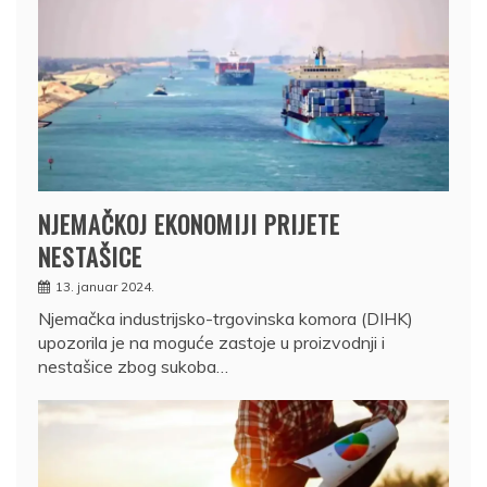
NJEMAČKOJ EKONOMIJI PRIJETE
NESTAŠICE
13. januar 2024.
Njemačka industrijsko-trgovinska komora (DIHK)
upozorila je na moguće zastoje u proizvodnji i
nestašice zbog sukoba…