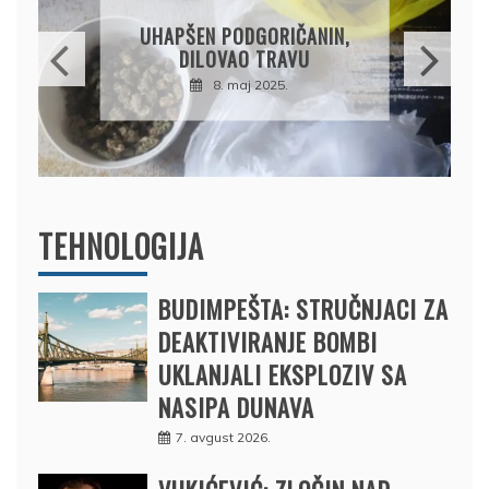
DRŽAVLJANIN RUSIJE
OSUMNJIČEN DA JE
PRODAO TUĐI BMW,
DRŽAVU NAPUSTIO
BRODOM
12. februar 2025.
TEHNOLOGIJA
BUDIMPEŠTA: STRUČNJACI ZA
DEAKTIVIRANJE BOMBI
UKLANJALI EKSPLOZIV SA
NASIPA DUNAVA
7. avgust 2026.